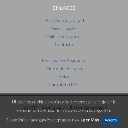
ENLACES
Política de privacidad
Avisos Legales
Política de Cookies
Contacto
Persianas de Seguridad
Motor de Persiana
Velux
Carpintería PVC
Utilizamos cookies propias y de terceros para mejorar la
© 2021 Persiluxe. All Rights Reserved.
experiencia del usuario a través de su navegación.
Si continúas navegando aceptas su uso.
Leer Más
Acepto