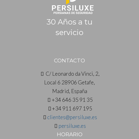
30 Años a tu
servicio
CONTACTO
C/ Leonardo da Vinci, 2,
Local 6 28906 Getafe,
Madrid, España
+34 646 35 91 35
+34 911 697 195
clientes@persiluxe.es
persiluxe.es
HORARIO