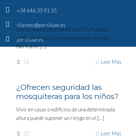
+34 646 35 91 35
VELUX control PAD
clientes@persiluxe.es
Con el nuevo panel táctil de VELUX podrá
controlar todos los automatismos de este
persiluxe.es
fabricante
[…]
51
Leer Más
¿Ofrecen seguridad las
mosquiteras para los niños?
Vivir en casas o edificios de una determinada
altura puede suponer un riesgo en el
[…]
20
Leer Más