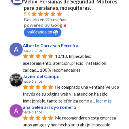
Velux, Persianas de Seguridad, Motores
para persianas, mosquiteras.
5.0
Basado en 23 reseñas.
powered by
G
o
o
g
l
e
valóranos en
Alberto Carrasco Ferreira
hace 5 años
10/10. Impecables: 
asesoramiento, atención, precio, instalación, 
calidad... 100% recomendables
Javier del Campo
hace 6 años
He comprado una ventana Velux a 
través de su página web y la atención ha sido 
inmejorable, tanto telefónica como a
... 
leer más
ana belen arroyo romero
hace 6 años
Me recomendaron esta empresa 
unos amigos y han hecho un trabajo impecable 