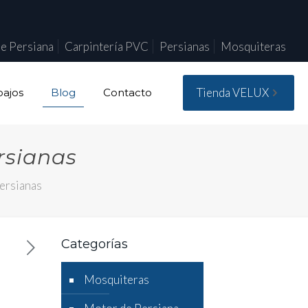
e Persiana
Carpintería PVC
Persianas
Mosquiteras
Tienda VELUX
bajos
Blog
Contacto
rsianas
persianas
Categorías
Mosquiteras