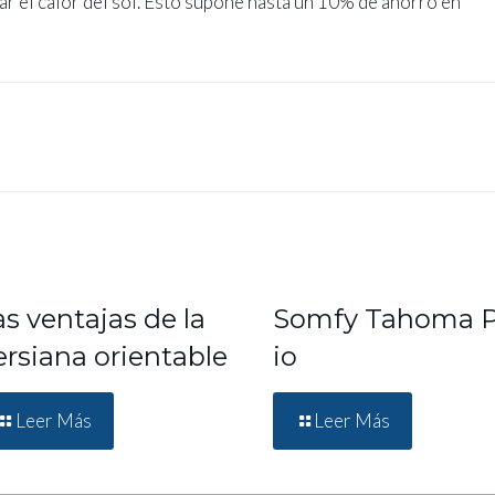
ar el calor del sol. Esto supone hasta un 10% de ahorro en
s ventajas de la
Somfy Tahoma 
ersiana orientable
io
Leer Más
Leer Más