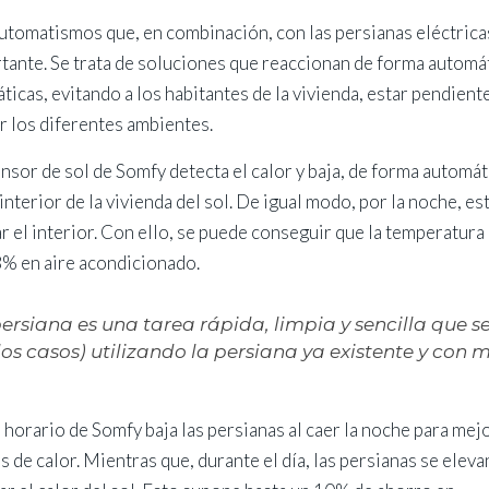
automatismos que, en combinación, con las persianas eléctrica
tante. Se trata de soluciones que reaccionan de forma automá
ticas, evitando a los habitantes de la vivienda, estar pendient
r los diferentes ambientes.
nsor de sol de Somfy detecta el calor y baja, de forma automáti
interior de la vivienda del sol. De igual modo, por la noche, es
r el interior. Con ello, se puede conseguir que la temperatura 
28% en aire acondicionado.
ersiana es una tarea rápida, limpia y sencilla que s
os casos) utilizando la persiana ya existente y con 
horario de Somfy baja las persianas al caer la noche para mejo
s de calor. Mientras que, durante el día, las persianas se eleva