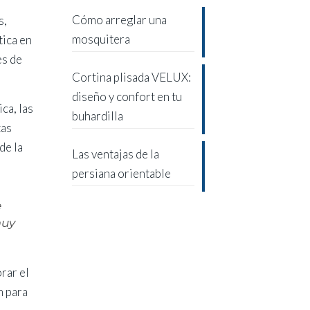
Cómo arreglar una
s,
mosquitera
tica en
es de
Cortina plisada VELUX:
diseño y confort en tu
ca, las
buhardilla
tas
de la
Las ventajas de la
persiana orientable
e
muy
rar el
n para