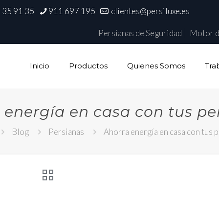
 35 91 35
911 697 195
clientes@persiluxe.es
Persianas de Seguridad
Motor d
Inicio
Productos
Quienes Somos
Tra
 energía en casa con tus pe
Blog
Persianas
Ahorra energía en casa con tus 