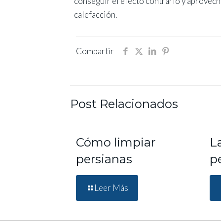
conseguir el efecto contrario y aprovech
calefacción.
Compartir
Post Relacionados
Cómo limpiar
La
persianas
p
Leer Más