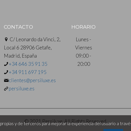
CONTACTO
HORARIO
C/ Leonardo da Vinci, 2,
Lunes -
Local 6 28906 Getafe,
Viernes
Madrid, España
09:00 -
+34 646 35 91 35
20:00
+34 911 697 195
clientes@persiluxe.es
persiluxe.es
© 2021 Persiluxe. All Rights Reserved.
propias y de terceros para mejorar la experiencia del usuario a trav